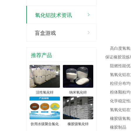
氧化铝技术资讯
盲盒游戏
高白度氢氧化
推荐产品
保证橡胶混炼
阻燃性能优
氢氧化铝在加
粒径分布均
粉体颗粒均匀
活性氧化锌
纳米氧化锌
化学稳定性
氢氧化铝在常
橡胶级氢氧
饮用水级聚合氯化
橡胶级氧化锌
橡胶制品